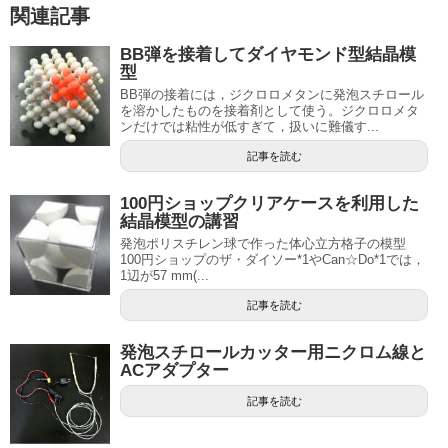
関連記事
BB弾を接着してダイヤモンド型結晶模
型
BB弾の接着には，ジクロロメタンに発泡スチロール
を溶かしたものを接着剤として使う。ジクロロメタ
ンだけでは粘性が低すぎて，扱いに難儀す...
記事を読む
100円ショップクリアケースを利用した
結晶模型の講習
発泡ポリスチレン球で作った体心立方格子の模型
100円ショップのザ・ダイソー*1やCan☆Do*1では，
1辺が57 mm(...
記事を読む
発泡スチロールカッター用ニクロム線と
ACアダプター
記事を読む