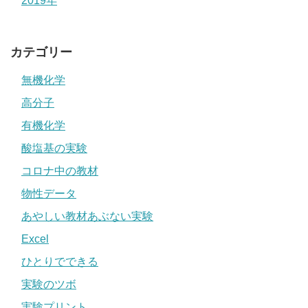
2019年
カテゴリー
無機化学
高分子
有機化学
酸塩基の実験
コロナ中の教材
物性データ
あやしい教材あぶない実験
Excel
ひとりでできる
実験のツボ
実験プリント