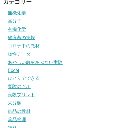
カテゴリー
無機化学
高分子
有機化学
酸塩基の実験
コロナ中の教材
物性データ
あやしい教材あぶない実験
Excel
ひとりでできる
実験のツボ
実験プリント
未分類
結晶の教材
薬品管理
雑務