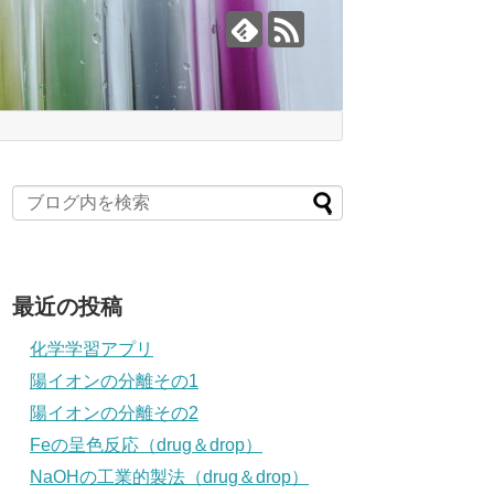
最近の投稿
化学学習アプリ
陽イオンの分離その1
陽イオンの分離その2
Feの呈色反応（drug＆drop）
NaOHの工業的製法（drug＆drop）