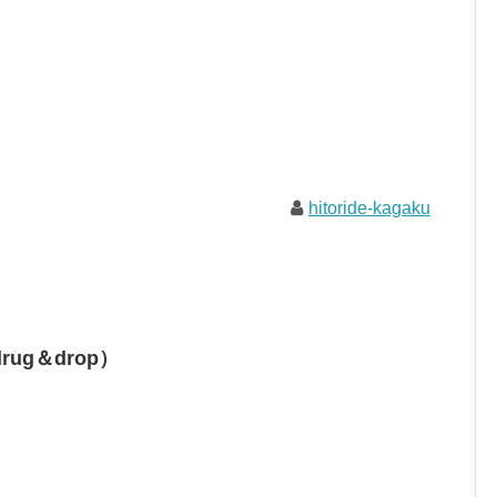
hitoride-kagaku
ug＆drop）