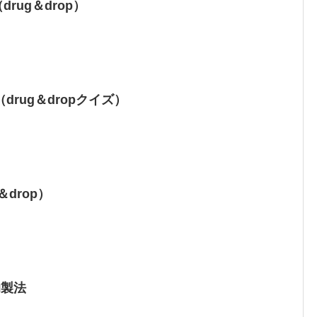
rug＆drop）
rug＆dropクイズ）
drop）
的製法