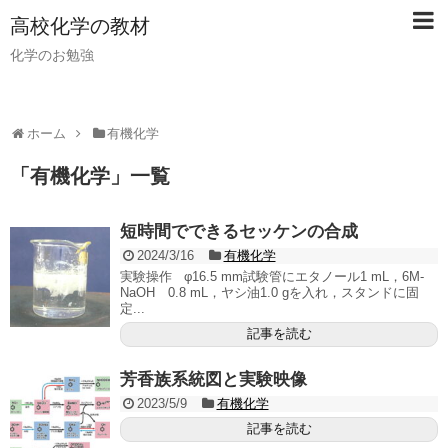
高校化学の教材
化学のお勉強
ホーム
有機化学
「
有機化学
」
一覧
短時間でできるセッケンの合成
2024/3/16
有機化学
実験操作 φ16.5 mm試験管にエタノール1 mL，6M-
NaOH 0.8 mL，ヤシ油1.0 gを入れ，スタンドに固
定...
記事を読む
芳香族系統図と実験映像
2023/5/9
有機化学
記事を読む