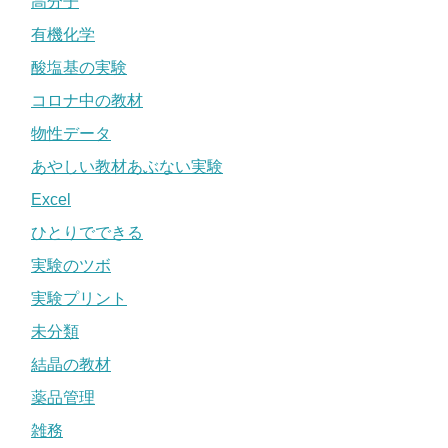
高分子
有機化学
酸塩基の実験
コロナ中の教材
物性データ
あやしい教材あぶない実験
Excel
ひとりでできる
実験のツボ
実験プリント
未分類
結晶の教材
薬品管理
雑務