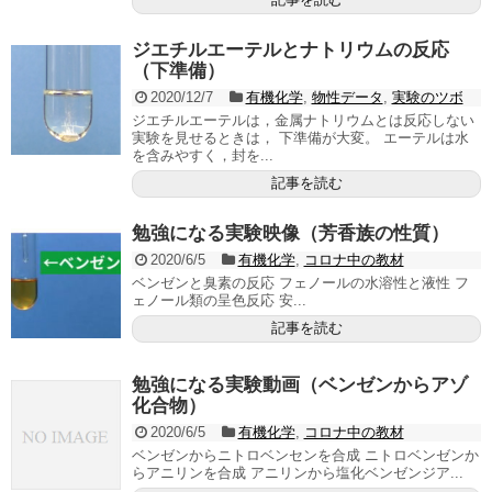
ジエチルエーテルとナトリウムの反応
（下準備）
2020/12/7
有機化学
,
物性データ
,
実験のツボ
ジエチルエーテルは，金属ナトリウムとは反応しない
実験を見せるときは， 下準備が大変。 エーテルは水
を含みやすく，封を...
記事を読む
勉強になる実験映像（芳香族の性質）
2020/6/5
有機化学
,
コロナ中の教材
ベンゼンと臭素の反応 フェノールの水溶性と液性 フ
ェノール類の呈色反応 安...
記事を読む
勉強になる実験動画（ベンゼンからアゾ
化合物）
2020/6/5
有機化学
,
コロナ中の教材
ベンゼンからニトロベンセンを合成 ニトロベンゼンか
らアニリンを合成 アニリンから塩化ベンゼンジア...