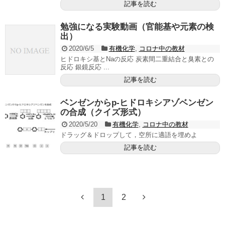
記事を読む
勉強になる実験動画（官能基や元素の検
出）
2020/6/5
有機化学
,
コロナ中の教材
ヒドロキシ基とNaの反応 炭素間二重結合と臭素との
反応 銀鏡反応 ...
記事を読む
ベンゼンからp-ヒドロキシアゾベンゼン
の合成（クイズ形式）
2020/5/20
有機化学
,
コロナ中の教材
ドラッグ＆ドロップして，空所に適語を埋めよ
記事を読む
1
2