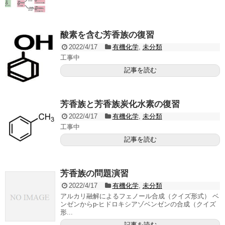
酸素を含む芳香族の復習
2022/4/17
有機化学
,
未分類
工事中
記事を読む
芳香族と芳香族炭化水素の復習
2022/4/17
有機化学
,
未分類
工事中
記事を読む
芳香族の問題演習
2022/4/17
有機化学
,
未分類
アルカリ融解によるフェノール合成（クイズ形式） ベ
ンゼンからp-ヒドロキシアゾベンゼンの合成（クイズ
形...
記事を読む